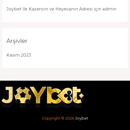
Joybet İle Kazancın ve Heyecanın Adresi
için
admin
Arşivler
Kasım 2023
Copyright © 2026
Joybet