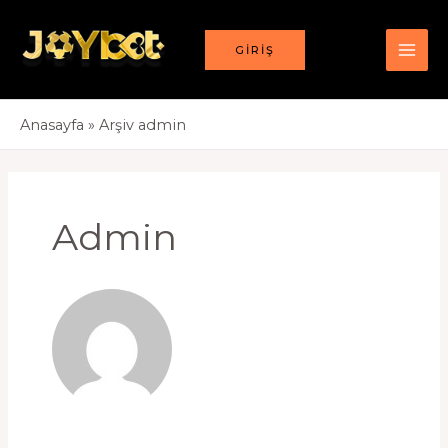
İçeriğe
atla
GIRIŞ
MAI
ME
Anasayfa
»
Arşiv admin
Admin