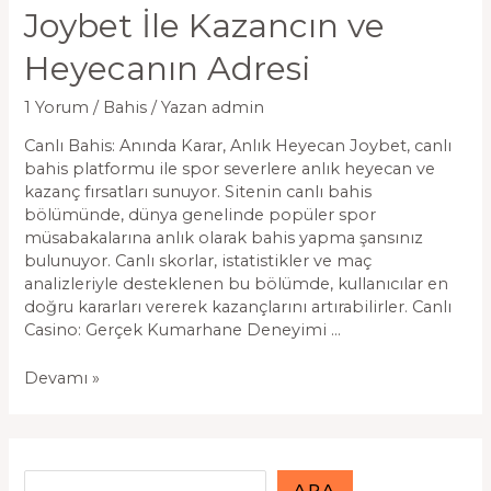
Joybet İle Kazancın ve
Heyecanın Adresi
1 Yorum
/
Bahis
/ Yazan
admin
Canlı Bahis: Anında Karar, Anlık Heyecan Joybet, canlı
bahis platformu ile spor severlere anlık heyecan ve
kazanç fırsatları sunuyor. Sitenin canlı bahis
bölümünde, dünya genelinde popüler spor
müsabakalarına anlık olarak bahis yapma şansınız
bulunuyor. Canlı skorlar, istatistikler ve maç
analizleriyle desteklenen bu bölümde, kullanıcılar en
doğru kararları vererek kazançlarını artırabilirler. Canlı
Casino: Gerçek Kumarhane Deneyimi …
Joybet
Devamı »
İle
Kazancın
ve
Heyecanın
Ara
ARA